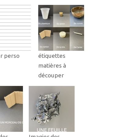
er perso
étiquettes
matières à
découper
des
Imagier des