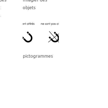
t
objets
s
pictogrammes