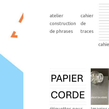
atelier
cahier
construction
de
de phrases
traces
cahi
étiquettes pour
Imagier 