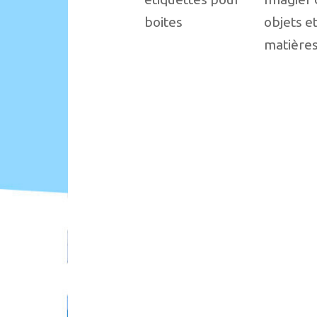
boites
objets e
matière