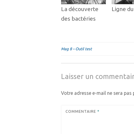
La découverte
Ligne d
des bactéries
Mag 8 – Outil test
Navigation
de
l’article
Laisser un commentai
Votre adresse e-mail ne sera pas p
COMMENTAIRE
*