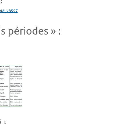
DMIN8597
s périodes » :
ire