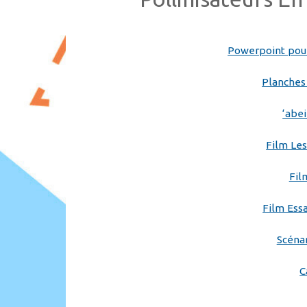
Powerpoint pour 
Planches
‘abe
Film Les
Film
Film Ess
Scéna
C