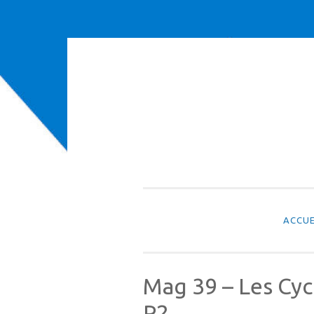
Aller
au
contenu
ACCUE
Mag 39 – Les Cyc
P2