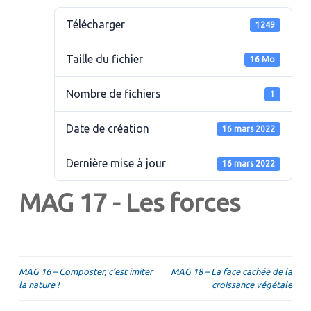
Télécharger
1249
Taille du fichier
16 Mo
Nombre de fichiers
1
Date de création
16 mars 2022
Dernière mise à jour
16 mars 2022
MAG 17 - Les forces
Navigation
MAG 16 – Composter, c’est imiter
MAG 18 – La face cachée de la
la nature !
croissance végétale
de