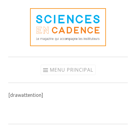
Aller
au
contenu
MENU PRINCIPAL
[drawattention]