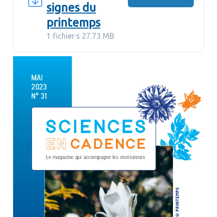
signes du
printemps
1 fichier·s
27.73 MB